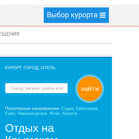
Выбор курорта
ЕЩЕНИЯ
КУРОРТ, ГОРОД, ОТЕЛЬ
найти
Популярные направления:
Судак
,
Евпатория
,
Саки
,
Черноморское
,
Ялта
,
Алушта
Отдых на