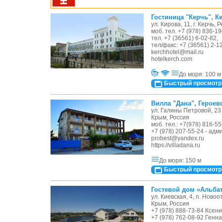
Гостиница "Керчь", К
ул. Кирова, 11, г. Керчь,
моб. тел. +7 (978) 836-19
тел. +7 (36561) 6-02-82,
тел/факс: +7 (36561) 2-1
kerchhotel@mail.ru
hotelkerch.com
До моря: 100 м
Быстрый просмотр
Вилла "Дана", Героевс
ул. Галины Петровой, 23 Б
Крым, Россия
моб. тел.: +7(978) 816-55
+7 (978) 207-55-24 - ад
probest@yandex.ru
https://villadana.ru
До моря: 150 м
Быстрый просмотр
Гостевой дом «Альба
ул. Киевская, 4, п. Ново
Крым, Россия
+7 (978) 888-73-84 Ксени
+7 (978) 762-08-92 Генна