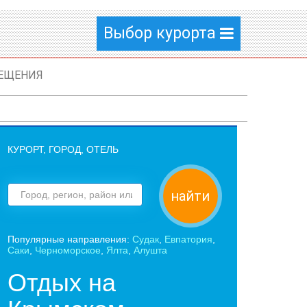
Выбор курорта
ЕЩЕНИЯ
КУРОРТ, ГОРОД, ОТЕЛЬ
найти
Популярные направления:
Судак
,
Евпатория
,
Саки
,
Черноморское
,
Ялта
,
Алушта
Отдых на