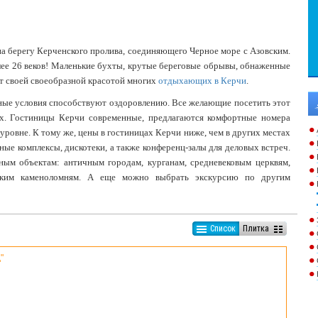
на берегу Керченского пролива, соединяющего Черное море с Азовским.
ее 26 веков! Маленькие бухты, крутые береговые обрывы, обнаженные
т своей своеобразной красотой многих
отдыхающих в Керчи
.
ные условия способствуют оздоровлению. Все желающие посетить этот
ах. Гостиницы Керчи современные, предлагаются комфортные номера
уровне. К тому же, цены в гостиницах Керчи ниже, чем в других местах
ые комплексы, дискотеки, а также конференц-залы для деловых встреч.
ным объектам: античным городам, курганам, средневековым церквям,
ским каменоломням. А еще можно выбрать экскурсию по другим
Список
Плитка
"