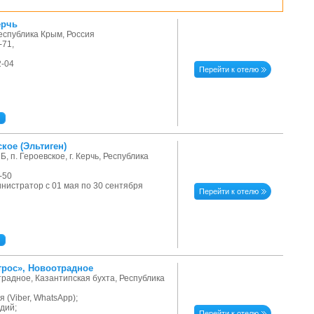
ерчь
 Республика Крым, Россия
-71,
2-04
Перейти к отелю
кое (Эльтиген)
, п. Героевское, г. Керчь, Республика
-50
министратор с 01 мая по 30 сентября
Перейти к отелю
трос», Новоотрадное
отрадное, Казантипская бухта, Республика
я (Viber, WhatsApp);
дий;
Перейти к отелю