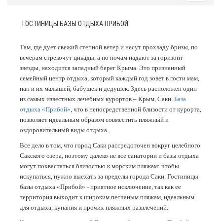
ГОСТИНИЦЫ БАЗЫ ОТДЫХА ПРИБОЙ
Там, где дует свежий степной ветер и несут прохладу бризы, по
вечерам стрекочут цикады, а по ночам падают за горизонт
звезды, находится западный берег Крыма. Это признанный
семейный центр отдыха, который каждый год зовет в гости мам,
пап и их малышей, бабушек и дедушек. Здесь расположен один
из самых известных лечебных курортов – Крым, Саки.
База
отдыха «Прибой»
, что в непосредственной близости от курорта,
позволяет идеальным образом совместить пляжный и
оздоровительный виды отдыха.
Все дело в том, что город Саки рассредоточен вокруг целебного
Сакского озера, поэтому далеко не все санатории и базы отдыха
могут похвастаться близостью к морским пляжам: чтобы
искупаться, нужно выехать за пределы города Саки. Гостиницы
базы отдыха «Прибой» - приятное исключение, так как ее
территория выходит к широким песчаным пляжам, идеальным
для отдыха, купания и прочих пляжных развлечений.