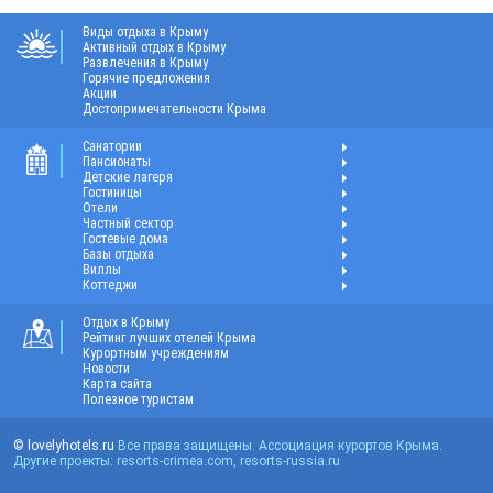
Виды отдыха в Крыму
Активный отдых в Крыму
Развлечения в Крыму
Горячие предложения
Акции
Достопримечательности Крыма
Санатории
Пансионаты
Детские лагеря
Гостиницы
Отели
Частный сектор
Гостевые дома
Базы отдыха
Виллы
Коттеджи
Отдых в Крыму
Рейтинг лучших отелей Крыма
Курортным учреждениям
Новости
Карта сайта
Полезное туристам
© lovelyhotels.ru
Все права защищены. Ассоциация курортов Крыма.
Другие проекты: resorts-crimea.com, resorts-russia.ru