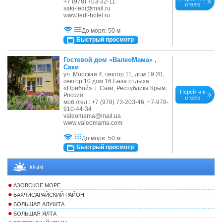
+7 (978) 703-32-11
отелю
saki-ledi@mail.ru
www.ledi-hotel.ru
До моря: 50 м
Быстрый просмотр
Гостевой дом «ВалеоМама» ,
Саки
ул. Морская 4, сектор 11, дом 19,20,
сектор 10 дом 16 База отдыха
«Прибой», г. Саки, Республика Крым,
Перейти к
Россия
отелю
моб./тел.: +7 (978) 73-203-46, +7-978-
910-44-34
valeomama@mail.ua
www.valeomama.com
До моря: 50 м
Быстрый просмотр
КРЫМ
АЗОВСКОЕ МОРЕ
БАХЧИСАРАЙСКИЙ РАЙОН
БОЛЬШАЯ АЛУШТА
БОЛЬШАЯ ЯЛТА