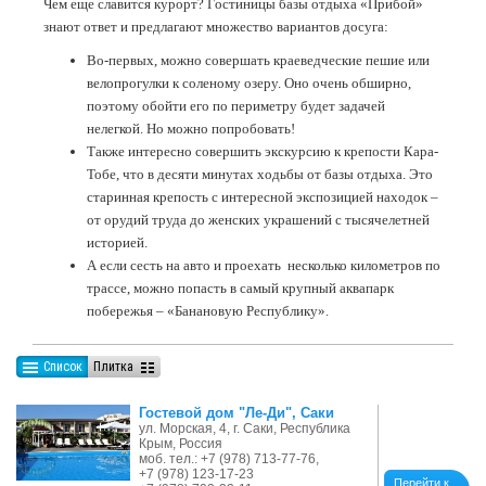
Чем еще славится курорт? Гостиницы базы отдыха «Прибой»
знают ответ и предлагают множество вариантов досуга:
Во-первых, можно совершать краеведческие пешие или
велопрогулки к соленому озеру. Оно очень обширно,
поэтому обойти его по периметру будет задачей
нелегкой. Но можно попробовать!
Также интересно совершить экскурсию к крепости Кара-
Тобе, что в десяти минутах ходьбы от базы отдыха. Это
старинная крепость с интересной экспозицией находок –
от орудий труда до женских украшений с тысячелетней
историей.
А если сесть на авто и проехать несколько километров по
трассе, можно попасть в самый крупный аквапарк
побережья – «Банановую Республику».
Список
Плитка
Гостевой дом "Ле-Ди", Саки
ул. Морская, 4, г. Саки, Республика
Крым, Россия
моб. тел.: +7 (978) 713-77-76,
+7 (978) 123-17-23
Перейти к