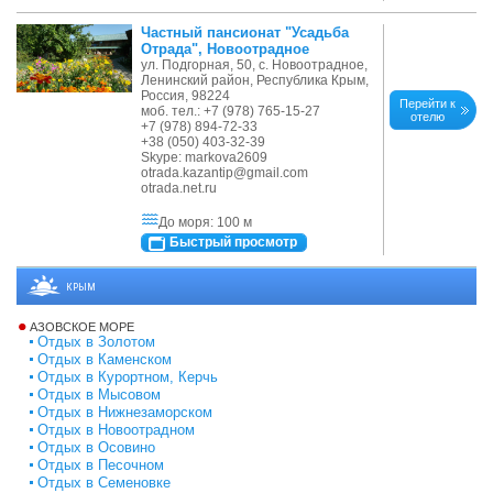
Частный пансионат "Усадьба
Отрада", Новоотрадное
ул. Подгорная, 50, с. Новоотрадное,
Ленинский район, Республика Крым,
Россия, 98224
Перейти к
моб. тел.: +7 (978) 765-15-27
отелю
+7 (978) 894-72-33
+38 (050) 403-32-39
Skype: markova2609
otrada.kazantip@gmail.com
otrada.net.ru
До моря: 100 м
Быстрый просмотр
КРЫМ
АЗОВСКОЕ МОРЕ
Отдых в Золотом
Отдых в Каменском
Отдых в Курортном, Керчь
Отдых в Мысовом
Отдых в Нижнезаморском
Отдых в Новоотрадном
Отдых в Осовино
Отдых в Песочном
Отдых в Семеновке