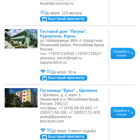
kazantip-lazurnyi.ru
До моря: 120 метров
Быстрый просмотр
Гостевой дом "Лагуна",
Курортное, Керчь
ул. Набережная, 88А, п. Курортное,
Ленинский район, Республика Крым,
Россия
Перейти к
тел. +79787219555 +79787219527
отелю
aloevera_kerch@mail.ru
laguna-kerch.ru
До моря: 50 м
Быстрый просмотр
Гостиница "Бриз" , Щелкино
г. Щелкино, д. 2, корп. 1
Ленинский р-н, Республика Крым,
Россия, 298213
тел./факс: +7 (978) 09-39-683, +7
Перейти к
(36557) 58-336, +7 (36557) 51-935
отелю
arabat@yandex.ru
briz-krym.com
До моря: 5 минут ходьбы
Быстрый просмотр