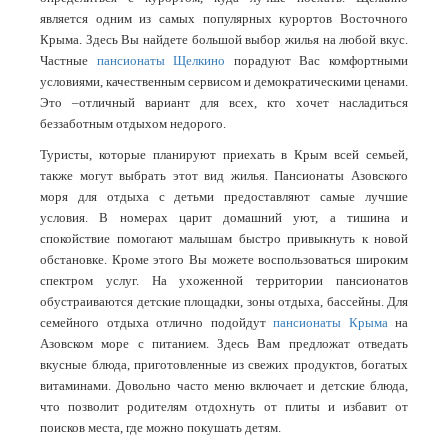
является одним из самых популярных курортов Восточного
Крыма. Здесь Вы найдете большой выбор жилья на любой вкус.
Частные
пансионаты Щелкино
порадуют Вас комфортными
условиями, качественным сервисом и демократическими ценами.
Это –отличный вариант для всех, кто хочет насладиться
беззаботным отдыхом недорого.
Туристы, которые планируют приехать в Крым всей семьей,
также могут выбрать этот вид жилья. Пансионаты Азовского
моря для отдыха с детьми предоставляют самые лучшие
условия. В номерах царит домашний уют, а тишина и
спокойствие помогают малышам быстро привыкнуть к новой
обстановке. Кроме этого Вы можете воспользоваться широким
спектром услуг. На ухоженной территории пансионатов
обустраиваются детские площадки, зоны отдыха, бассейны. Для
семейного отдыха отлично подойдут
пансионаты Крыма
на
Азовском море с питанием. Здесь Вам предложат отведать
вкусные блюда, приготовленные из свежих продуктов, богатых
витаминами. Довольно часто меню включает и детские блюда,
что позволит родителям отдохнуть от плиты и избавит от
поисков места, где можно покушать детям.