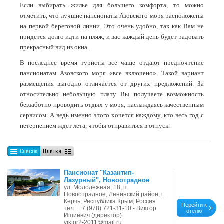
Если выбирать жилье для большего комфорта, то можно
отметить, что лучшие пансионаты Азовского моря расположены
на первой береговой линии. Это очень удобно, так как Вам не
придется долго идти на пляж, и вас каждый день будет радовать
прекрасный вид из окна.
В последнее время туристы все чаще отдают предпочтение
пансионатам Азовского моря «все включено». Такой вариант
размещения выгодно отличается от других предложений. За
относительно небольшую плату Вы получаете возможность
беззаботно проводить отдых у моря, наслаждаясь качественным
сервисом. А ведь именно этого хочется каждому, кто весь год с
нетерпением ждет лета, чтобы отправиться в отпуск.
Список
Плитка
Пансионат "Казантип-
Лазурный", Новоотрадное
ул. Молодежная, 18, п.
Новоотрадное, Ленинский район, г.
Керчь, Республика Крым, Россия
Перейти к
тел.: +7 (978) 721-31-10 - Виктор
отелю
Ишиевич (директор)
viktor2-2011@mail.ru