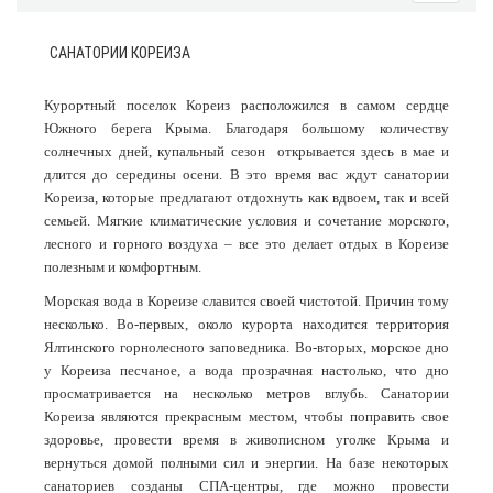
САНАТОРИИ КОРЕИЗА
Курортный поселок Кореиз расположился в самом сердце
Южного берега Крыма. Благодаря большому количеству
солнечных дней, купальный сезон открывается здесь в мае и
длится до середины осени. В это время вас ждут санатории
Кореиза, которые предлагают отдохнуть как вдвоем, так и всей
семьей. Мягкие климатические условия и сочетание морского,
лесного и горного воздуха – все это делает отдых в Кореизе
полезным и комфортным.
Морская вода в Кореизе славится своей чистотой. Причин тому
несколько. Во-первых, около курорта находится территория
Ялтинского горнолесного заповедника. Во-вторых, морское дно
у Кореиза песчаное, а вода прозрачная настолько, что дно
просматривается на несколько метров вглубь. Санатории
Кореиза являются прекрасным местом, чтобы поправить свое
здоровье, провести время в живописном уголке Крыма и
вернуться домой полными сил и энергии. На базе некоторых
санаториев созданы СПА-центры, где можно провести