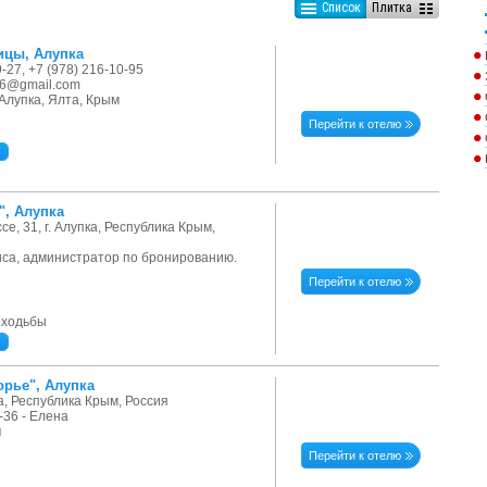
Список
Плитка
ицы, Алупка
-27, +7 (978) 216-10-95
016@gmail.com
 Алупка, Ялта, Крым
Перейти к отелю
", Алупка
е, 31, г. Алупка, Республика Крым,
риса, администратор по бронированию.
Перейти к отелю
 ходьбы
орье", Алупка
ка, Республика Крым, Россия
-36 - Елена
u
Перейти к отелю