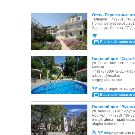
Отель Перелетные пт
Телефон: +7 (978) 776-39
Почта: pereletnie.ptici2
Адрес: ул. Ленина, 27-Д,
Быстрый просмотр
Гостевой дом "Сергей
ул. Севастопольское шосс
Россия
+7 (978) 080-72-31 - Ла
a.litovec@mail.ru
sergey-alupka.com
До моря: 20 минут
Быстрый просмотр
Гостевой дом "Луком
ул. Ленина, 21-в, г. Алуп
моб.тел.: +7 (978) 739-52
e-mail:
alena_riga@list.r
alupka-lukomore.ru
До моря: 200 м