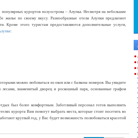
популярных курортов полуострова – Алупка. Несмотря на небольшие
бе жилье по своему вкусу. Разнообразные отели Алупки предлагают
ти. Кроме этого туристам предоставляются дополнительные услуги,
Алупке
:
торыми можно любоваться из окон или с балкона номеров. Вы увидите
 лесами, знаменитый дворец и роскошный парк, основанные графом
отдых был более комфортным. Заботливый персонал готов выполнить
отелях курорта Вам помогут выбрать места, которые стоит посетить во
работают круглый год, у Вас будет возможность полюбоваться красотой