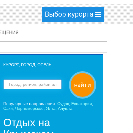
Выбор курорта
ЕЩЕНИЯ
КУРОРТ, ГОРОД, ОТЕЛЬ
найти
Популярные направления:
Судак
,
Евпатория
,
Саки
,
Черноморское
,
Ялта
,
Алушта
Отдых на