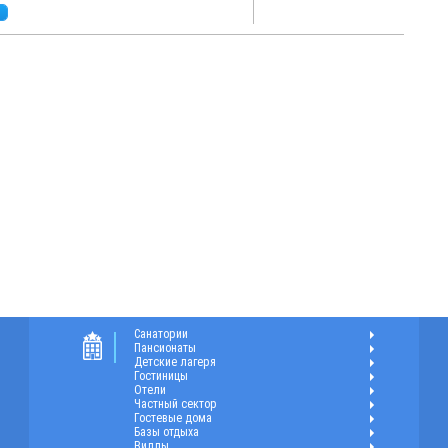
Санатории
Пансионаты
Детские лагеря
Гостиницы
Отели
Частный сектор
Гостевые дома
Базы отдыха
Виллы