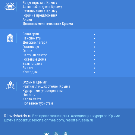
Виды отдыха в Крыму
Активный отдых в Крыму
Развлечения в Крыму
Горячие предложения
Акции
Достопримечательности Крыма
Санатории
Пансионаты
Детские лагеря
Гостиницы
Отели
Частный сектор
Гостевые дома
Базы отдыха
Виллы
Коттеджи
Отдых в Крыму
Рейтинг лучших отелей Крыма
Курортным учреждениям
Новости
Карта сайта
Полезное туристам
© lovelyhotels.ru
Все права защищены. Ассоциация курортов Крыма.
Другие проекты: resorts-crimea.com, resorts-russia.ru