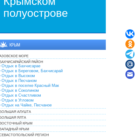
Крымском
полуострове
КРЫМ
АЗОВСКОЕ МОРЕ
БАХЧИСАРАЙСКИЙ РАЙОН
Отдых в Бахчисарае
Отдых в Береговом, Бахчисарай
Отдых в Высоком
Отдых в Песчаном
Отдых в поселке Красный Мак
Отдых в Соколином
Отдых в Счастливом
Отдых в Угловом
Отдых на Чайке, Песчаное
БОЛЬШАЯ АЛУШТА
БОЛЬШАЯ ЯЛТА
ВОСТОЧНЫЙ КРЫМ
ЗАПАДНЫЙ КРЫМ
СЕВАСТОПОЛЬСКИЙ РЕГИОН