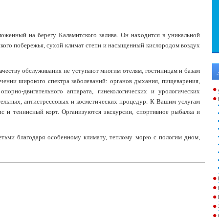
оложенный на берегу Каламитского залива. Он находится в уникальной
рского побережья, сухой климат степи и насыщенный кислородом воздух
ачеству обслуживания не уступают многим отелям, гостиницам и базам
чении широкого спектра заболеваний: органов дыхания, пищеварения,
опорно-двигательного аппарата, гинекологических и урологических
тельных, антистрессовых и косметических процедур. К Вашим услугам
ис и теннисный корт. Организуются экскурсии, спортивное рыбалка и
етьми благодаря особенному климату, теплому морю с пологим дном,