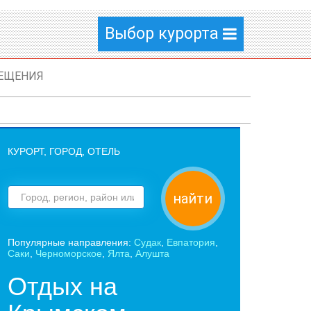
Выбор курорта
ЕЩЕНИЯ
КУРОРТ, ГОРОД, ОТЕЛЬ
найти
Популярные направления:
Судак
,
Евпатория
,
Саки
,
Черноморское
,
Ялта
,
Алушта
Отдых на