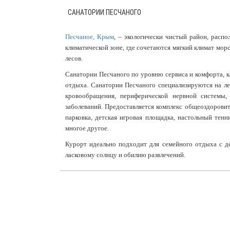
САНАТОРИИ ПЕСЧАНОГО
Песчаное, Крым
, – экологически чистый район, расп
климатической зоне, где сочетаются мягкий климат мо
лесов.
Санатории Песчаного по уровню сервиса и комфорта, к
отдыха. Санатории Песчаного специализируются на ле
кровообращения, периферической нервной системы, 
заболеваний. Предоставляется комплекс общеоздорови
парковка, детская игровая площадка, настольный тенн
многое другое.
Курорт идеально подходит для семейного отдыха с д
ласковому солнцу и обилию развлечений.