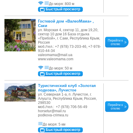
До моря: 800 м
Быстрый просмотр
Гостевой дом «ВалеоМама» ,
Саки
ул. Морская 4, сектор 11, дом 19,20,
сектор 10 дом 16 База отдыха
«Прибой», г. Саки, Республика Крым,
Перейти к
Россия
отелю
моб./тел.: +7 (978) 73-203-46, +7-978-
910-44-34
valeomama@mail.ua
www.valeomama.com
До моря: 50 м
Быстрый просмотр
Туристический клуб «Золотая
подкова», Лучистое
ул. Северная 1-а, п. Лучистое, г.
Алушта, Республика Крым, Россия,
298530
Перейти к
моб./тел.: +7 (978) 706-56-49
отелю
horsetur@mail.ru
podkova-crimea.ru
До моря: 5 км
Быстрый просмотр