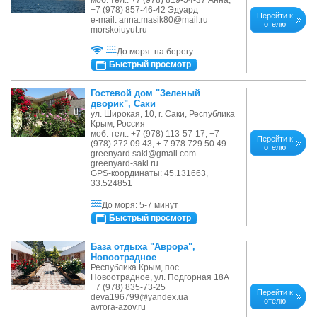
+7 (978) 857-46-42 Эдуард
Перейти к
е-mail: anna.masik80@mail.ru
отелю
morskoiuyut.ru
До моря: на берегу
Быстрый просмотр
Гостевой дом "Зеленый
дворик", Саки
ул. Широкая, 10, г. Саки, Республика
Крым, Россия
моб. тел.: +7 (978) 113-57-17, +7
Перейти к
(978) 272 09 43, + 7 978 729 50 49
отелю
greenyard.saki@gmail.com
greenyard-saki.ru
GPS-координаты: 45.131663,
33.524851
До моря: 5-7 минут
Быстрый просмотр
База отдыха "Аврора",
Новоотрадное
Республика Крым, пос.
Новоотрадное, ул. Подгорная 18А
+7 (978) 835-73-25
Перейти к
deva196799@yandex.ua
отелю
avrora-azov.ru