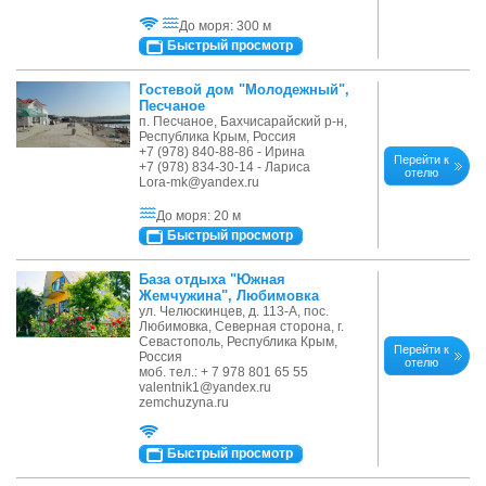
До моря: 300 м
Быстрый просмотр
Гостевой дом "Молодежный",
Песчаное
п. Песчаное, Бахчисарайский р-н,
Республика Крым, Россия
+7 (978) 840-88-86 - Ирина
Перейти к
+7 (978) 834-30-14 - Лариса
отелю
Lora-mk@yandex.ru
До моря: 20 м
Быстрый просмотр
База отдыха "Южная
Жемчужина", Любимовка
ул. Челюскинцев, д. 113-А, пос.
Любимовка, Северная сторона, г.
Севастополь, Республика Крым,
Перейти к
Россия
отелю
моб. тел.: + 7 978 801 65 55
valentnik1@yandex.ru
zemchuzyna.ru
Быстрый просмотр