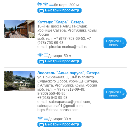
До моря: 200 м
Быстрый просмотр
Коттедж "Клара", Сатера
18-й км. шоссе Алушта-Судак,
Урочище Сатера, Республика Крым,
Россия
моб. тел.: +7 (978) 753-69-53, +7
Перейти к
(978) 753-69-63
отелю
e-mail: pironko.marina@mail.ru
До моря: 50 м.
Быстрый просмотр
Экоотель "Алые паруса", Сатера
ул. Прибрежная, 1, 18-й километр
Судакского шоссе, урочище Сатера,
г. Алушта, Республика Крым, Россия
моб. тел.: +7(978) 819-09-49;
Перейти к
8(800) 550-46-95;
отелю
+7(918) 643-95-93
e-mail: sateraparusa@gmail.com,
sateraparusa01@gmail.com
https://crimea-parusa.com
До моря: 30 м.
Быстрый просмотр