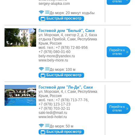
отелю
sergey-alupka.com
До моря: 20 минут ходьбы
Быстрый просмотр
Гостевой дом "Белый", Саки
ул. Морская, 4, сектор 2, д. 2, база
отдыха Прибой, Саки, Республика
Крым, Россия
моб. тел.: +7 (978) 72-80-956
Перейти к
+7 (978) 080-01-60
отелю
bely-more@yandex.ru
www.bely-more.ru
До моря: 100 м
Быстрый просмотр
Гостевой дом "Ле-Ди", Саки
ул. Морская, 4, г. Саки, Республика
Крым, Россия
моб. тел.: +7 (978) 713-77-76,
+7 (978) 123-17-23
Перейти к
+7 (978) 703-32-11
отелю
saki-ledi@mail.ru
www.ledi-hotel.ru
До моря: 50 м
Быстрый просмотр