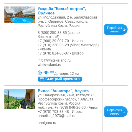
Усадьба "Белый остров",
Орлиное
ул. Молодежная, 2 е, Балаклавский
р-н, с. Орлиное, Севастополь,
Республика Крым, Россия
Перейти к
отелю
8 (800) 250-38-85 (звонок
бесплатный)
+7 (900) 29-007-70 - Ирина
+7 (910) 320-98-29 (Viber, WhatsApp)
- Римма
+7 (978) 814-80-07 - Виктор
info@white-island.ru
white-island.ru
До моря: 12 км
Быстрый просмотр
Вилла "Аннигора", Алушта
ул. Набережная, 24-А, коттедж 75,
Профессорский уголок, г. Алушта,
Республика Крым, Россия
моб. тел.: +7 (978) 846-26-60 - Анна,
Перейти к
+7 (978) 703-33-48 - Игорь
отелю
annetka_1973@mail.ru
annigora.ru