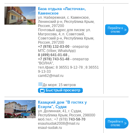
База отдыха «Ласточка»,
Каменское
ул. Набережная, с. Каменское,
Ленинский р-н, Республика Крым,
Россия, 297200
Перейти к
Почтовый адрес для писем: ул.
отелю
Матросова, 4, п. Советский,
Советский р-н, Республика Крым,
Россия, 297200
+7 (978) 132-03-00
- оператор
МТС (Viber, WhatsApp)
8 (499) 641-01-68 ,
+7 (978) 743-51-48 -
оператор
"ВОЛНА",
тел./факс: 8 36551 9-12-78 ; 8 36551
9-13-33
cam62@mail.ru
До моря: 15 метров
Быстрый просмотр
Казацкий дом "В гостях у
Есаула", Судак
ул. Долинная, 41, г. Судак,
Республика Крым, Россия, 298000
моб.тел.: +7 (978)
743-58-70
Перейти к
esaulsudak2008@mail.ru
отелю
esaul-sudak.ru