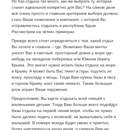
Но баз отдыха так много, как же выбрать ту, которая
станет идеальной конкретно для Вас? На самом деле
всё очень просто и главным критерием выбора должны
стать Ваши пожелания и компания, с которой Вы
отправляетесь отдыхать в республику Крым.
Рассмотрим на чётких примерах.
Прежде всего стоит определиться с тем, какой отдых
Вы хотите и главное – где. Возможно Ваши мечты
уносят Вас в светлый, просторный домик у моря где-
нибудь на западном побережье или Южном берегу
Крыма. Это значит нужно искать базы отдыха на море
в Крыму. А может быть Вас тянет в горы, ощутить их
влагу, прохладу и мощь. Тогда Вам нужны базы в лесу
в горном Крыму, коих также немало. Также большую
роль играет Ваше окружение.
Предположим, Вы едете отдыхать всей семьёй с
маленькими детьми. Тогда Вам больше всего подойдут
базы отдыха на первой линии моря, чтобы не нужно
было далеко ходить с коляской, не выматывать себя и
малышей. В номере всегда будет свежо и приятно,
будет чувствоваться запах моря, а главное Вам не