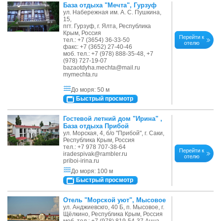
База отдыха "Мечта", Гурзуф
ул. Набережная им. А. С. Пушкина,
15,
пгт. Гурзуф, г. Ялта, Республика
Крым, Россия
Перейти к
тел.: +7 (3654) 36-33-50
отелю
факс: +7 (3652) 27-40-46
моб. тел.: +7 (978) 888-35-48, +7
(978) 727-19-07
bazaotdyha.mechta@mail.ru
mymechta.ru
До моря: 50 м
Быстрый просмотр
Гостевой летний дом "Ирина" ,
База отдыха Прибой
ул. Морская, 4, б/о "Прибой", г. Саки,
Республика Крым, Россия
тел.: +7 978 707-38-64
Перейти к
iradespivak@rambler.ru
отелю
priboi-irina.ru
До моря: 100 м
Быстрый просмотр
Отель "Морской уют", Мысовое
ул. Анджиевскго, 40 Б, п. Мысовое, г.
Щёлкино, Республика Крым, Россия
моб. тел.: +7 (978) 819-54-37 Анна,