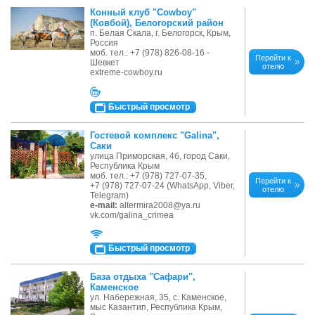
Конный клуб "Cowboy"
(Ковбой), Белогорский район
п. Белая Скала, г. Белогорск, Крым,
Россия
моб. тел.: +7 (978) 826-08-16 -
Перейти к
Шевкет
отелю
extreme-cowboy.ru
Быстрый просмотр
Гостевой комплекс "Galina",
Саки
улица Приморская, 4б, город Саки,
Республика Крым
моб. тел.: +7 (978) 727-07-35,
Перейти к
+7 (978) 727-07-24 (WhatsApp, Viber,
отелю
Telegram)
e-mail:
altermira2008@ya.ru
vk.com/galina_crimea
Быстрый просмотр
База отдыха "Сафари",
Каменское
ул. Набережная, 35, с. Каменское,
мыс Казантип, Республика Крым,