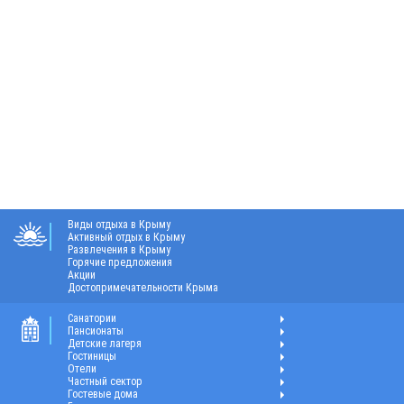
Виды отдыха в Крыму
Активный отдых в Крыму
Развлечения в Крыму
Горячие предложения
Акции
Достопримечательности Крыма
Санатории
Пансионаты
Детские лагеря
Гостиницы
Отели
Частный сектор
Гостевые дома