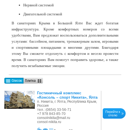
Нервной системой
Двигательной системой
В санаториях Крыма в Большой Ялте Вас ждет богатая
инфраструктура. Кроме комфортных номеров со всеми
удобствами, Вам предложат воспользоваться дополнительными
услугами: бассейном, питанием, тренажерным залом, игровыми
и спортивными площадками и многими другими. Благодаря
этому Вы сможете отдохнуть с комфортом и весело провести
время. В санаториях Вам помогут поправить здоровье, а также
получить незабываемые эмоции.
Список
Плитка
Гостиничный комплекс
«Консоль – спорт Никита», Ялта
п. Никита, г. Ялта, Республика Крым,
Россия
тел.: (0654) 33-56-71
Перейти к
+7 978 843-85-70
отелю
consolnikita@mail.ru
consol-nikita.ru