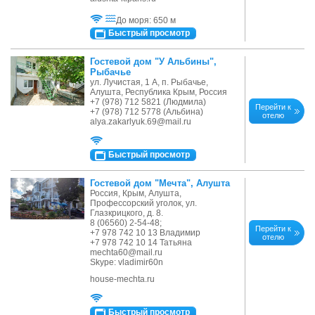
До моря: 650 м
Быстрый просмотр
Гостевой дом "У Альбины",
Рыбачье
ул. Лучистая, 1 А, п. Рыбачье,
Алушта, Республика Крым, Россия
+7 (978) 712 5821 (Людмила)
Перейти к
+7 (978) 712 5778 (Альбина)
отелю
alya.zakarlyuk.69@mail.ru
Быстрый просмотр
Гостевой дом "Мечта", Алушта
Россия, Крым, Алушта,
Профессорский уголок, ул.
Глазкрицкого, д. 8.
8 (06560) 2-54-48;
Перейти к
+7 978 742 10 13 Владимир
отелю
+7 978 742 10 14 Татьяна
mechta60@mail.ru
Skype: vladimir60n
house-mechta.ru
Быстрый просмотр