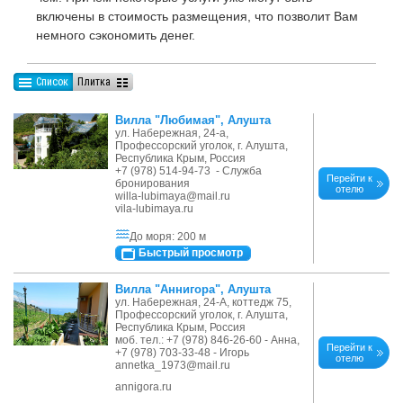
включены в стоимость размещения, что позволит Вам
немного сэкономить денег.
Список
Плитка
Вилла "Любимая", Алушта
ул. Набережная, 24-а,
Профессорский уголок, г. Алушта,
Республика Крым, Россия
+7 (978) 514-94-73 - Служба
Перейти к
бронирования
отелю
willa-lubimaya@mail.ru
vila-lubimaya.ru
До моря: 200 м
Быстрый просмотр
Вилла "Аннигора", Алушта
ул. Набережная, 24-А, коттедж 75,
Профессорский уголок, г. Алушта,
Республика Крым, Россия
моб. тел.: +7 (978) 846-26-60 - Анна,
Перейти к
+7 (978) 703-33-48 - Игорь
отелю
annetka_1973@mail.ru
annigora.ru