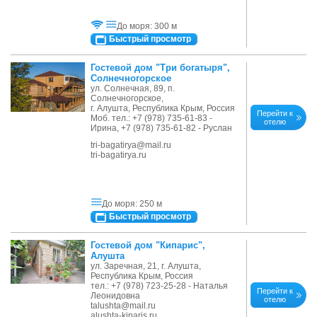
До моря: 300 м
Быстрый просмотр
Гостевой дом "Три богатыря",
Солнечногорское
ул. Солнечная, 89, п.
Солнечногорское,
г. Алушта, Республика Крым, Россия
Перейти к
Моб. тел.: +7 (978) 735-61-83 -
отелю
Ирина, +7 (978) 735-61-82 - Руслан
tri-bagatirya@mail.ru
tri-bagatirya.ru
До моря: 250 м
Быстрый просмотр
Гостевой дом "Кипарис",
Алушта
ул. Заречная, 21, г. Алушта,
Республика Крым, Россия
тел.: +7 (978) 723-25-28 - Наталья
Перейти к
Леонидовна
отелю
talushta@mail.ru
alushta-kiparis.ru