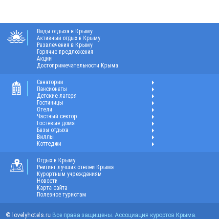
Виды отдыха в Крыму
Активный отдых в Крыму
Развлечения в Крыму
Горячие предложения
Акции
Достопримечательности Крыма
Санатории
Пансионаты
Детские лагеря
Гостиницы
Отели
Частный сектор
Гостевые дома
Базы отдыха
Виллы
Коттеджи
Отдых в Крыму
Рейтинг лучших отелей Крыма
Курортным учреждениям
Новости
Карта сайта
Полезное туристам
© lovelyhotels.ru
Все права защищены. Ассоциация курортов Крыма.